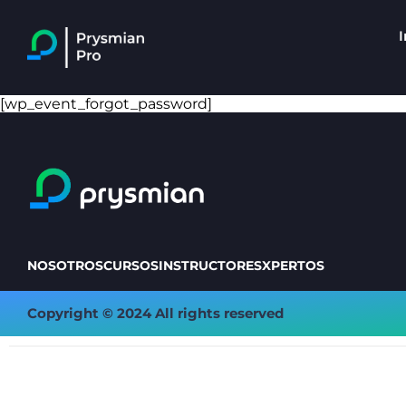
I
[wp_event_forgot_password]
NOSOTROS
CURSOS
INSTRUCTORES
XPERTOS
Copyright © 2024 All rights reserved