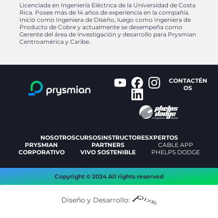
Licenciada en Ingeniería Eléctrica de la Universidad de Costa
Rica. Posee más de 14 años de experiencia en la compañía.
Inició como Ingeniera de Diseño, luego como Ingeniera de
Producto de Cobre y actualmente se desempeña como
Gerente del área de investigación y desarrollo para Prysmian
Centroamérica y Caribe.
CONTACTÉN
OS
NOSOTROS
CURSOS
INSTRUCTORES
XPERTOS
PRYSMIAN
PARTNERS
CABLE APP
CORPORATIVO
VIVO SOSTENIBLE
PHELPS DODGE
Copyright © 2024 All rights reserved
Diseño y Desarrollo: