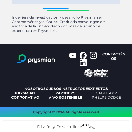
Ingeniera de investigación y desarrollo Prysmian en
Centroamérica y el Caribe, Graduada como ingeniera
eléctrica de la universidad x con más de un año de
experiencia en Prysmian .
CONTACTÉN
OS
NOSOTROS
CURSOS
INSTRUCTORES
XPERTOS
PRYSMIAN
PARTNERS
CABLE APP
CORPORATIVO
VIVO SOSTENIBLE
PHELPS DODGE
Copyright © 2024 All rights reserved
Diseño y Desarrollo: