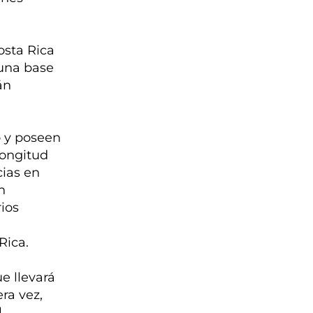
osta Rica
 una base
án
o y poseen
longitud
cias en
n
ios
Rica.
e llevará
ra vez,
.