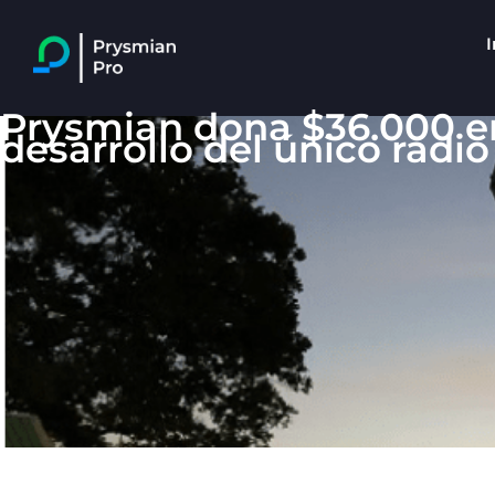
I
Prysmian dona $36.000 en
desarrollo del único radi