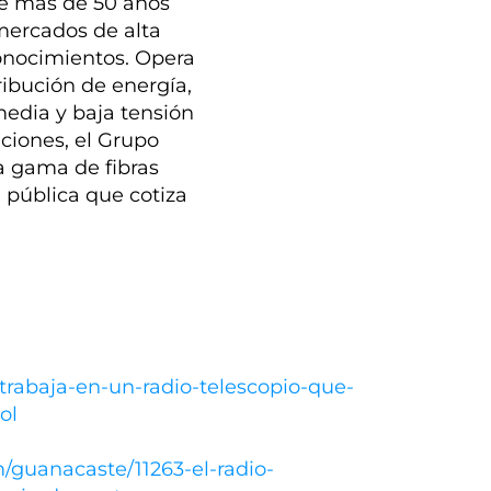
ce más de 50 años
mercados de alta
conocimientos. Opera
ribución de energía,
media y baja tensión
aciones, el Grupo
ia gama de fibras
 pública que cotiza
r-trabaja-en-un-radio-telescopio-que-
ol
/guanacaste/11263-el-radio-