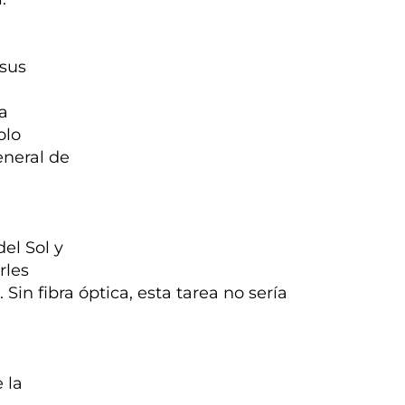
sus
ta
olo
eneral de
del Sol y
rles
Sin fibra óptica, esta tarea no sería
 la