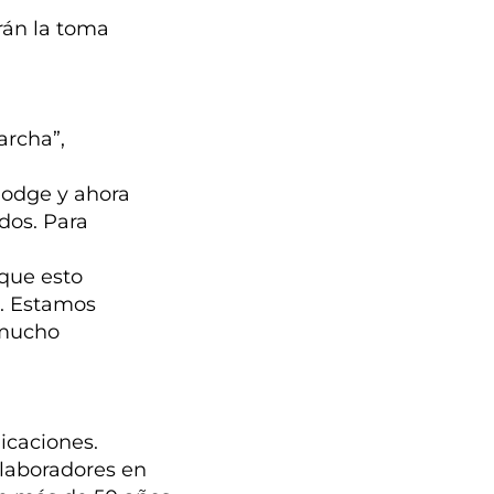
rán la toma
archa”,
Dodge y ahora
dos. Para
 que esto
o. Estamos
 mucho
icaciones.
olaboradores en