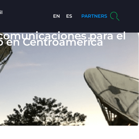
il
EN
ES
PARTNERS
ecomunicaciones para el
ipo en Centroamérica