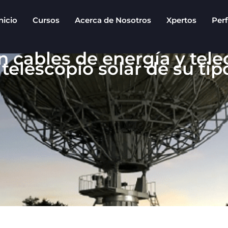
nicio
Cursos
Acerca de Nosotros
Xpertos
Perf
 cables de energía y tel
o telescopio solar de su t