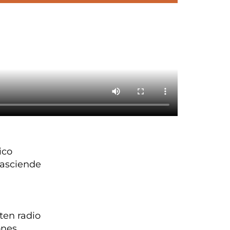
,
ico
 asciende
sten radio
ones