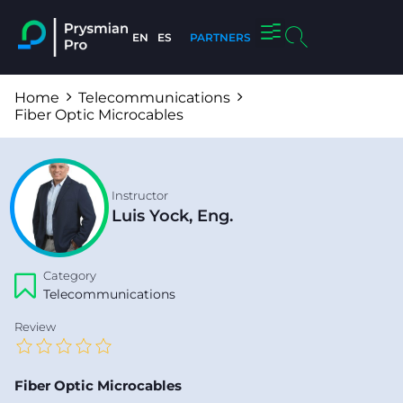
EN
ES
PARTNERS
About us
Home
Telecommunications
Fiber Optic Microcables
Instructor
Luis Yock, Eng.
Category
Telecommunications
Review
Fiber Optic Microcables